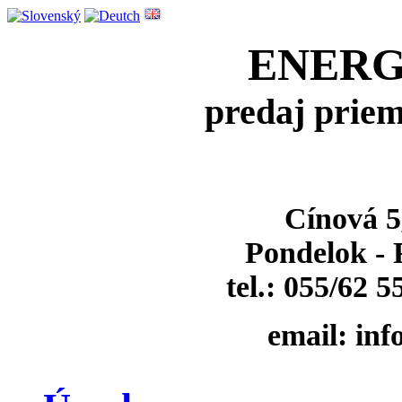
ENER
predaj prie
Cínová 5
Pondelok - P
tel.: 055/62 5
email: in