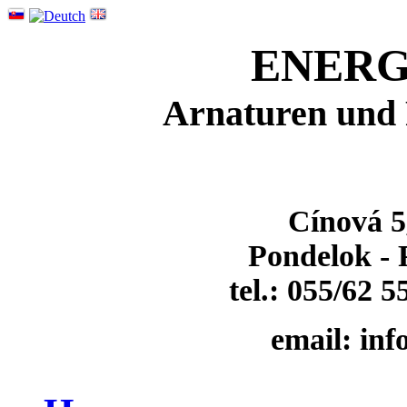
ENER
Arnaturen und 
Cínová 5
Pondelok - P
tel.: 055/62 5
email: in